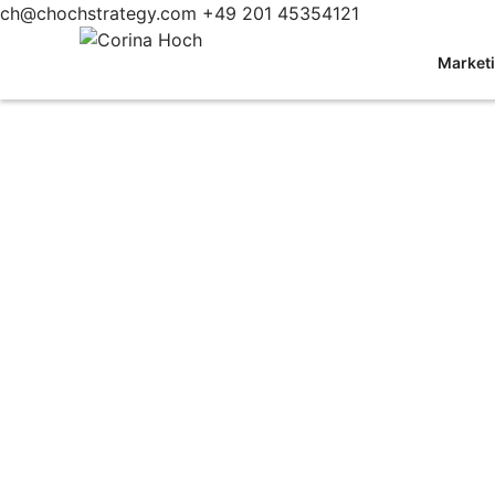
Skip
ch@chochstrategy.com
+49 201 45354121
to
Corina
Market
content
Hoch